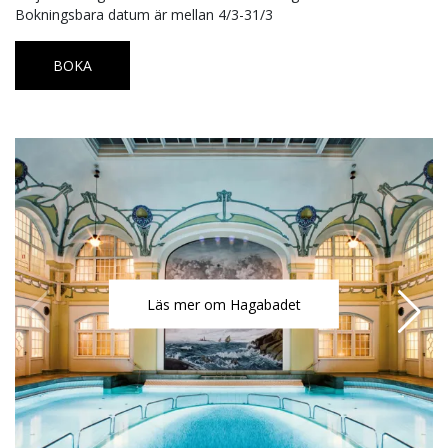
Bokningsbara datum är mellan 4/3-31/3
BOKA
Läs mer om Hagabadet
Läs mer om Hagabadet
Läs mer om Hagabadet