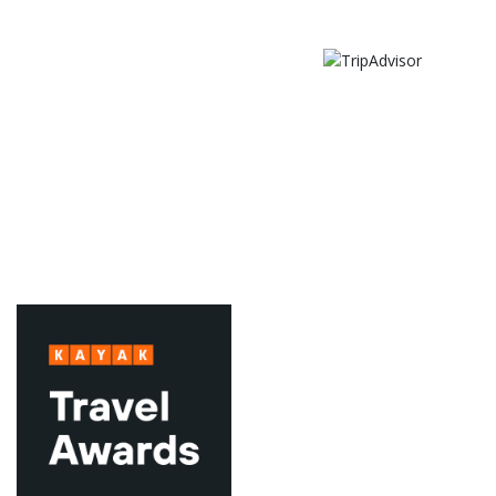
Information
GDPR
Avbokningsvillkor
Kontakta oss & hitta hit
Vanliga frågor
Miljömärkt hotell