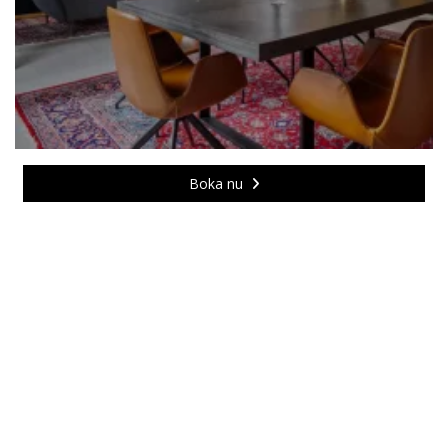
Boka nu
Meny
Hotell Onyxen
Boka boende
Sten Sturegatan 23
Paket & erbjudanden
412 52 Göteborg
Köp presentkort
46 (0)31 – 81 08 45
info@hotellonyxen.se