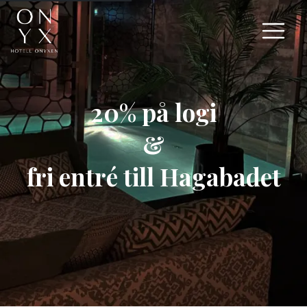
20% på logi
&
fri entré till Hagabadet